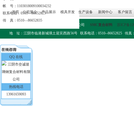
帐 号：1103018009100034232
首页
公司简介
产品展示
模具开发
生产设备
新闻中心
客户留言
联系电话：0510—86652825
传 真：0510—86652835
版权所有：江阴市垒诚玻璃钢复合材料有限公司
SMC复合材料
苏ICP备12
地 址：江阴市临港新城璜土迎宾西路56号 联系电话：0510--86652825 传真：0510-
QQ 在线
热线电话
13961659093