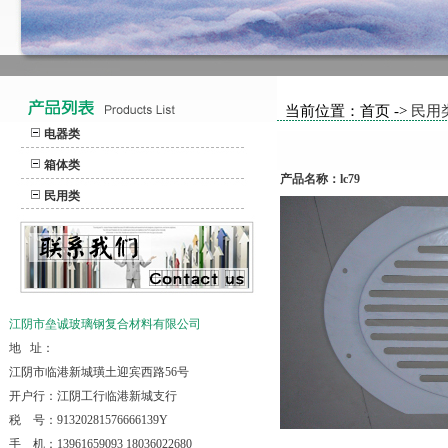
当前位置：首页 ->
民用
电器类
箱体类
产品名称：lc79
民用类
江阴市垒诚玻璃钢复合材料有限公司
地 址：
江阴市临港新城璜土迎宾西路56号
开户行：江阴工行临港新城支行
税 号：91320281576666139Y
手 机：13961659093 18036022680