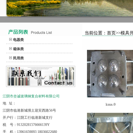
当前位置：首页>>模具
电器类
箱体类
民用类
江阴市垒诚玻璃钢复合材料有限公司
地 址：
lcmx-9
江阴市临港新城璜土迎宾西路56号
开户行：江阴工行临港新城支行
税 号：91320281576666139Y
手 机：13961659093 18036022680